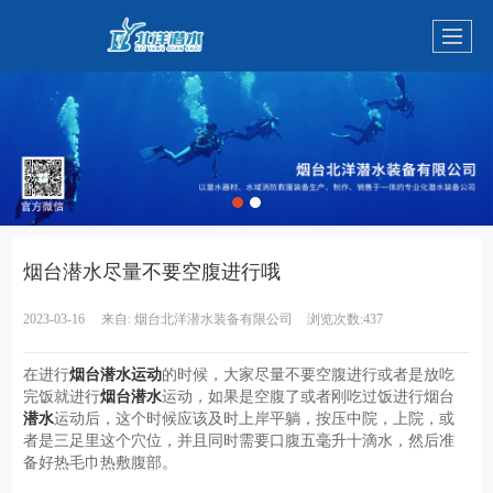
烟台潜水尽量不要空腹进行哦
2023-03-16
来自:
烟台北洋潜水装备有限公司
浏览次数:437
在进行
烟台潜水运动
的时候，大家尽量不要空腹进行或者是放吃
完饭就进行
烟台潜水
运动，如果是空腹了或者刚吃过饭进行烟台
潜水
运动后，这个时候应该及时上岸平躺，按压中院，上院，或
者是三足里这个穴位，并且同时需要口腹五毫升十滴水，然后准
备好热毛巾热敷腹部。