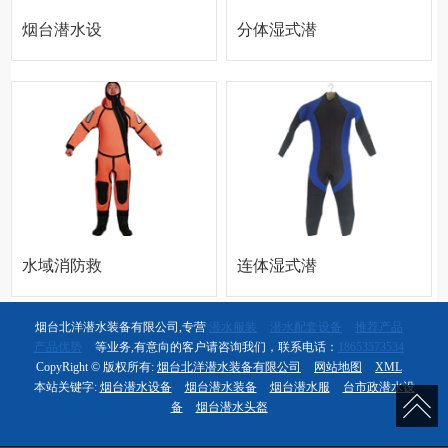
烟台潜水设
分体湿式潜
备 烟台潜水
水服
设备哪家好
烟台潜水设
水域消防救
连体湿式潜
备价格
援服
水服
烟台北洋潜水装备有限公司,专营
潜水服装
潜水配套设备
推荐产品
产品优势
等业务,有意向的客户请咨询我们，联系电话：
18653573534
CopyRight © 版权所有:
烟台北洋潜水装备有限公司
网站地图
XML
本站关键字:
烟台潜水设备
烟台潜水装备
烟台潜水服
台市政潜水设
备
烟台潜水头盔